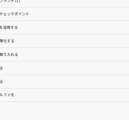
「ブランド力」
掃チェックポイント
ーを活用する
標準化する
を取り入れる
る
る
アルファを