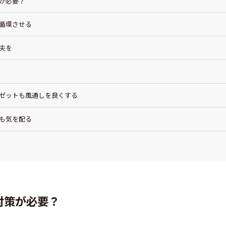
策が必要？
を循環させる
工夫を
ーゼットも風通しを良くする
にも気を配る
気対策が必要？