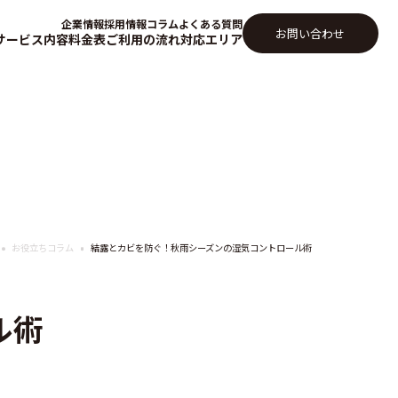
企業情報
採用情報
コラム
よくある質問
お問い合わせ
サービス内容
料金表
ご利用の流れ
対応エリア
お役立ちコラム
結露とカビを防ぐ！秋雨シーズンの湿気コントロール術
ル術