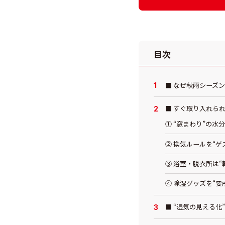
目次
■ なぜ秋雨シーズ
■ すぐ取り入れら
① “窓まわり”の水
② 換気ルールを“
③ 浴室・脱衣所は“
④ 除湿グッズを“要
■ “湿気の見える化