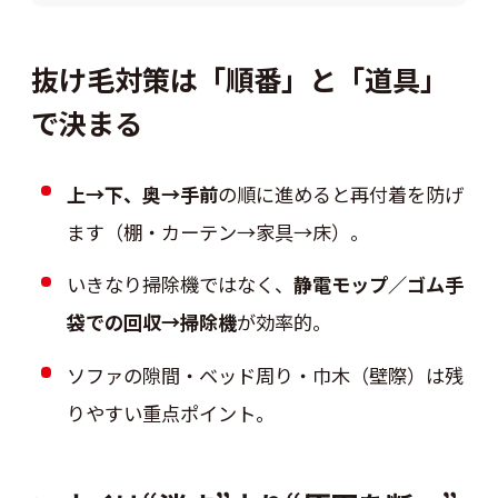
抜け毛対策は「順番」と「道具」
で決まる
上→下、奥→手前
の順に進めると再付着を防げ
ます（棚・カーテン→家具→床）。
いきなり掃除機ではなく、
静電モップ／ゴム手
袋での回収→掃除機
が効率的。
ソファの隙間・ベッド周り・巾木（壁際）は残
りやすい重点ポイント。