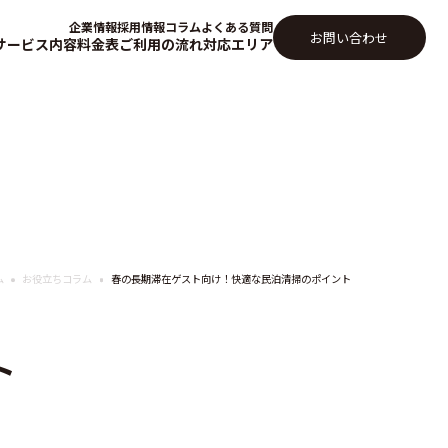
企業情報
採用情報
コラム
よくある質問
お問い合わせ
サービス内容
料金表
ご利用の流れ
対応エリア
ム
お役立ちコラム
春の長期滞在ゲスト向け！快適な民泊清掃のポイント
ト