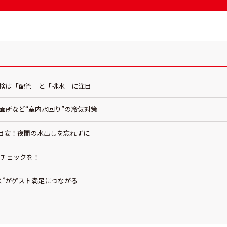
の点検は「配管」と「排水」に注目
洗面所など“室内水回り”の冷気対策
が目安！夜間の水出しを忘れずに
水チェックを！
ンス”がゲスト満足につながる