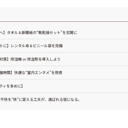
ロへ】タオル＆新聞紙の“靴乾燥セット”を玄関に
マートに】レンタル傘＆ビニール袋を完備
メ対策】除湿機 or 除湿剤を導入しよう
部屋時間】快適な“室内エンタメ”を用意
ニティを多めに】
の不快を“快”に変える工夫が、選ばれる宿になる。