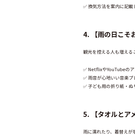
✅ 換気方法を案内に記
4. 【雨の日こ
観光を控える人も増える
✅ NetflixやYouT
✅ 雨音が心地いい音楽プ
✅ 子ども用の折り紙・
5. 【タオルと
雨に濡れたり、着替えが