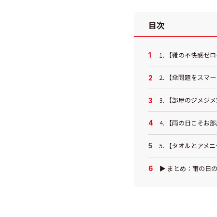
目次
1. 【靴の不快感ゼ
2. 【傘問題をス
3. 【部屋のジメジ
4. 【雨の日こそお
5. 【タオルとアメ
▶ まとめ：雨の日