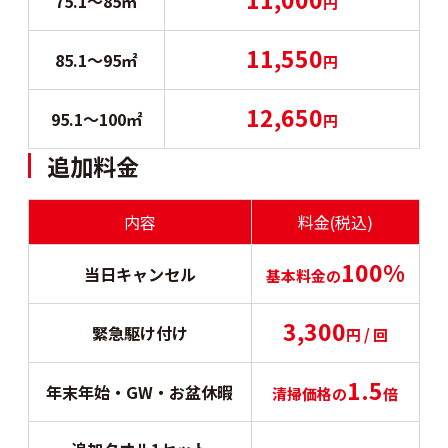
75.1〜85㎡
円
11,550
85.1〜95㎡
円
12,650
95.1〜100㎡
円
追加料金
内容
料金(税込)
100%
当日キャンセル
基本料金の
3,300
緊急駆け付け
円 / 回
1.5
年末年始・GW・お盆休暇
清掃価格の
倍